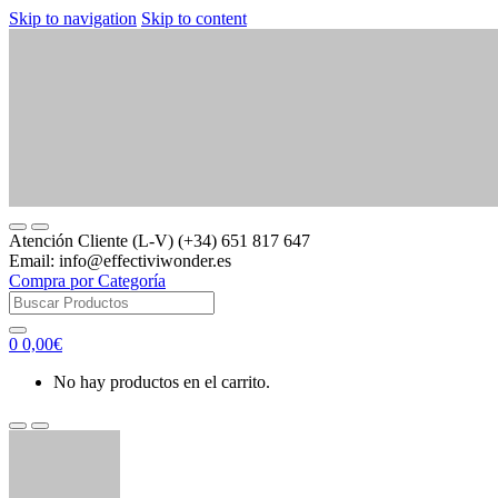
Skip to navigation
Skip to content
Atención Cliente (L-V) (+34) 651 817 647
Email: info@effectiviwonder.es
Compra por Categoría
Search
for:
0
0,00
€
No hay productos en el carrito.